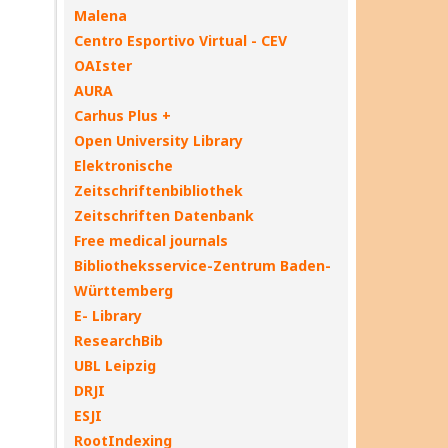
Malena
Centro Esportivo Virtual - CEV
OAIster
AURA
Carhus Plus +
Open University Library
Elektronische
Zeitschriftenbibliothek
Zeitschriften Datenbank
Free medical journals
Bibliotheksservice-Zentrum Baden-
Württemberg
E- Library
ResearchBib
UBL Leipzig
DRJI
ESJI
RootIndexing