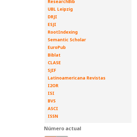
ResearchBib
UBL Leipzig
DRJI
ESJI
RootIndexing
Semantic Scholar
EuroPub
Biblat
CLASE
SJIF
Latinoamericana Revistas
I2OR
ISI
BVS
ASCI
ISSN
Número actual