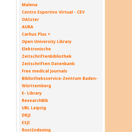
Malena
Centro Esportivo Virtual - CEV
OAIster
AURA
Carhus Plus +
Open University Library
Elektronische
Zeitschriftenbibliothek
Zeitschriften Datenbank
Free medical journals
Bibliotheksservice-Zentrum Baden-
Württemberg
E- Library
ResearchBib
UBL Leipzig
DRJI
ESJI
RootIndexing