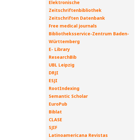
Elektronische
Zeitschriftenbibliothek
Zeitschriften Datenbank
Free medical journals
Bibliotheksservice-Zentrum Baden-
Württemberg
E- Library
ResearchBib
UBL Leipzig
DRJI
ESJI
RootIndexing
Semantic Scholar
EuroPub
Biblat
CLASE
SJIF
Latinoamericana Revistas