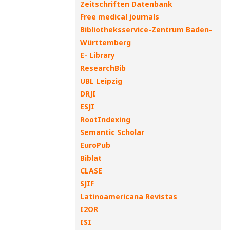
Zeitschriften Datenbank
Free medical journals
Bibliotheksservice-Zentrum Baden-
Württemberg
E- Library
ResearchBib
UBL Leipzig
DRJI
ESJI
RootIndexing
Semantic Scholar
EuroPub
Biblat
CLASE
SJIF
Latinoamericana Revistas
I2OR
ISI