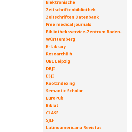
Elektronische
Zeitschriftenbibliothek
Zeitschriften Datenbank
Free medical journals
Bibliotheksservice-Zentrum Baden-
Württemberg
E- Library
ResearchBib
UBL Leipzig
DRJI
ESJI
RootIndexing
Semantic Scholar
EuroPub
Biblat
CLASE
SJIF
Latinoamericana Revistas