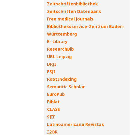
Zeitschriftenbibliothek
Zeitschriften Datenbank
Free medical journals
Bibliotheksservice-Zentrum Baden-
Württemberg
E- Library
ResearchBib
UBL Leipzig
DRJI
ESJI
RootIndexing
Semantic Scholar
EuroPub
Biblat
CLASE
SJIF
Latinoamericana Revistas
I2OR