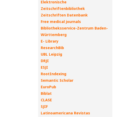
Elektronische
Zeitschriftenbibliothek
Zeitschriften Datenbank
Free medical journals
Bibliotheksservice-Zentrum Baden-
Württemberg
E- Library
ResearchBib
UBL Leipzig
DRJI
ESJI
RootIndexing
Semantic Scholar
EuroPub
Biblat
CLASE
SJIF
Latinoamericana Revistas