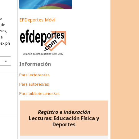
e
EFDeportes Móvil
 de
rtes
,
de
dex.ph
Información
Para lectores/as
Para autores/as
Para bibliotecarios/as
Registro e indexación
Lecturas: Educación Física y
Deportes