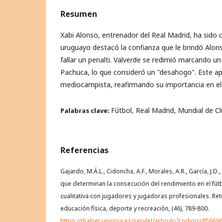
Resumen
Xabi Alonso, entrenador del Real Madrid, ha sido c
uruguayo destacó la confianza que le brindó Alon
fallar un penalti. Valverde se redimió marcando un
Pachuca, lo que consideró un "desahogo". Este ap
mediocampista, reafirmando su importancia en el
Fútbol, Real Madrid, Mundial de C
Palabras clave:
Referencias
Gajardo, M.Á.L., Cidoncha, A.F., Morales, A.R., García, J.D.,
que determinan la consecución del rendimiento en el fútb
cualitativa con jugadores y jugadoras profesionales. Re
educación física, deporte y recreación, (46), 789-800.
https://dialnet.unirioja.es/servlet/articulo?codigo=85669