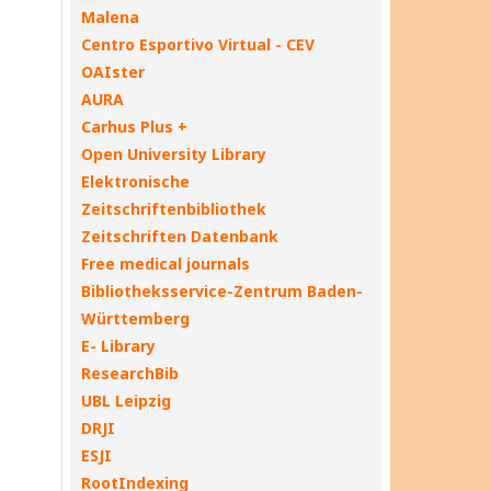
Malena
Centro Esportivo Virtual - CEV
OAIster
AURA
Carhus Plus +
Open University Library
Elektronische
Zeitschriftenbibliothek
Zeitschriften Datenbank
Free medical journals
Bibliotheksservice-Zentrum Baden-
Württemberg
E- Library
ResearchBib
UBL Leipzig
DRJI
ESJI
RootIndexing