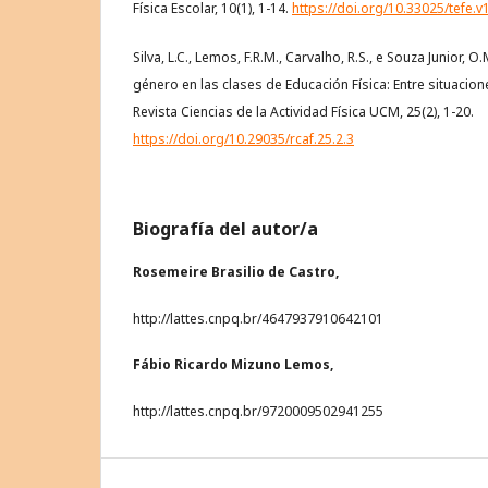
Física Escolar, 10(1), 1-14.
https://doi.org/10.33025/tefe.v
Silva, L.C., Lemos, F.R.M., Carvalho, R.S., e Souza Junior,
género en las clases de Educación Física: Entre situacione
Revista Ciencias de la Actividad Física UCM, 25(2), 1-20.
https://doi.org/10.29035/rcaf.25.2.3
Biografía del autor/a
Rosemeire Brasilio de Castro,
http://lattes.cnpq.br/4647937910642101
Fábio Ricardo Mizuno Lemos,
http://lattes.cnpq.br/9720009502941255