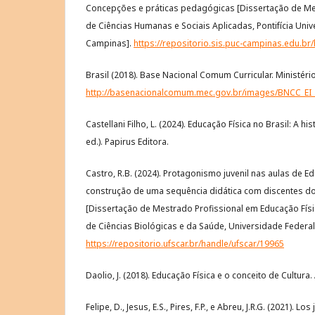
Concepções e práticas pedagógicas [Dissertação de M
de Ciências Humanas e Sociais Aplicadas, Pontifícia Univ
Campinas].
https://repositorio.sis.puc-campinas.edu.b
Brasil (2018). Base Nacional Comum Curricular. Ministéri
http://basenacionalcomum.mec.gov.br/images/BNCC_EI_E
Castellani Filho, L. (2024). Educação Física no Brasil: A hi
ed.). Papirus Editora.
Castro, R.B. (2024). Protagonismo juvenil nas aulas de Ed
construção de uma sequência didática com discentes d
[Dissertação de Mestrado Profissional em Educação Físi
de Ciências Biológicas e da Saúde, Universidade Federal
https://repositorio.ufscar.br/handle/ufscar/19965
Daolio, J. (2018). Educação Física e o conceito de Cultur
Felipe, D., Jesus, E.S., Pires, F.P., e Abreu, J.R.G. (2021). 