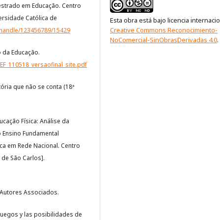
estrado em Educação. Centro
ersidade Católica de
Esta obra está bajo licencia internaci
Creative Commons Reconocimiento-
r/handle/123456789/15429
NoComercial-SinObrasDerivadas 4.0
.
o da Educação.
F_110518_versaofinal_site.pdf
stória que não se conta (18ª
ucação Física: Análise da
o Ensino Fundamental
ca em Rede Nacional. Centro
 de São Carlos].
a. Autores Associados.
Los juegos y las posibilidades de