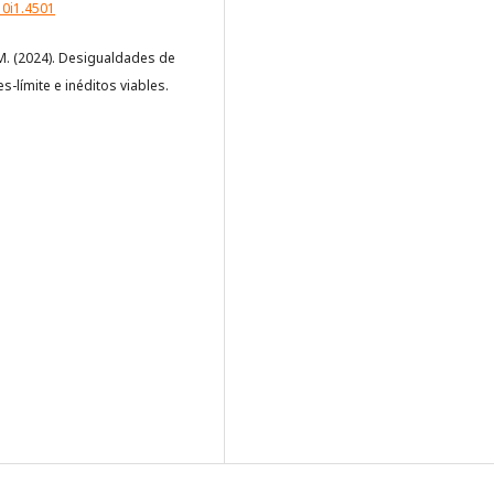
10i1.4501
 O.M. (2024). Desigualdades de
s-límite e inéditos viables.