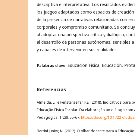
descriptiva e interpretativa. Los resultados eviden
los juegos adaptados como espacios de creación 
de la presencia de narrativas relacionadas con em
corporales y compromiso comunitario. Se concluye
al adoptar una perspectiva crítica y dialógica, con
al desarrollo de personas autónomas, sensibles a 
y capaces de intervenir en sus realidades.
Educación Física, Educación, Prot
Palabras clave:
Referencias
Almeida, L., e Fensterseifer, P.E. (2018). Indicativos par
Educação Física Escolar: Da elaboração ao diálogo com a
Pedagógica, 1(28), 55-67.
https://doi.org/10.17227/ludi
Bertini Junior, N. (2012). O olhar docente para a Educaçã