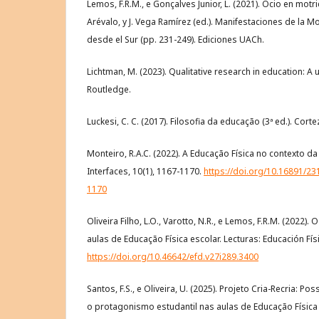
Lemos, F.R.M., e Gonçalves Junior, L. (2021). Ocio en motri
Arévalo, y J. Vega Ramírez (ed.). Manifestaciones de la 
desde el Sur (pp. 231-249). Ediciones UACh.
Lichtman, M. (2023). Qualitative research in education: A u
Routledge.
Luckesi, C. C. (2017). Filosofia da educação (3ª ed.). Corte
Monteiro, R.A.C. (2022). A Educação Física no contexto da
Interfaces, 10(1), 1167-1170.
https://doi.org/10.16891/2
1170
Oliveira Filho, L.O., Varotto, N.R., e Lemos, F.R.M. (2022)
aulas de Educação Física escolar. Lecturas: Educación Físi
https://doi.org/10.46642/efd.v27i289.3400
Santos, F.S., e Oliveira, U. (2025). Projeto Cria-Recria: 
o protagonismo estudantil nas aulas de Educação Físic