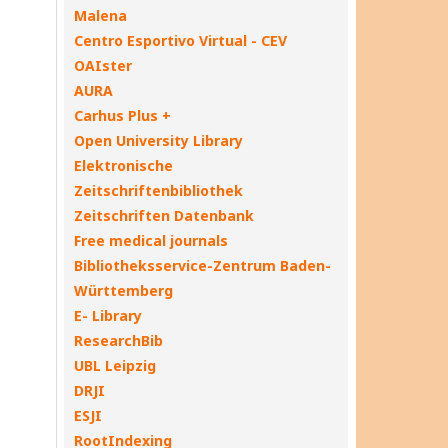
Malena
Centro Esportivo Virtual - CEV
OAIster
AURA
Carhus Plus +
Open University Library
Elektronische
Zeitschriftenbibliothek
Zeitschriften Datenbank
Free medical journals
Bibliotheksservice-Zentrum Baden-
Württemberg
E- Library
ResearchBib
UBL Leipzig
DRJI
ESJI
RootIndexing