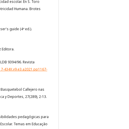
cidad escolar. En S. Toro
Motricidad Humana. Brotes
ser's guide (4ª ed.).
z Editora.
 LDB 9394/96. Revista
317-434X.v9.e3.a2021.pp1167-
. O Basquetebol Callejero nas
ca y Deportes, 27(289), 2-13.
Possibilidades pedagógicas para
a Escolar. Temas em Educação