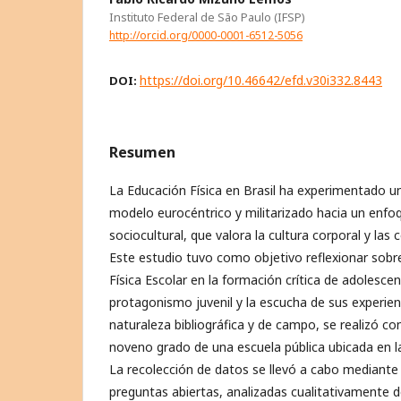
Instituto Federal de São Paulo (IFSP)
http://orcid.org/0000-0001-6512-5056
https://doi.org/10.46642/efd.v30i332.8443
DOI:
Resumen
La Educación Física en Brasil ha experimentado u
modelo eurocéntrico y militarizado hacia un enf
sociocultural, que valora la cultura corporal y l
Este estudio tuvo como objetivo reflexionar sobre
Física Escolar en la formación crítica de adolescen
protagonismo juvenil y la escucha de sus experienc
naturaleza bibliográfica y de campo, se realizó c
noveno grado de una escuela pública ubicada en la
La recolección de datos se llevó a cabo mediante
preguntas abiertas, analizadas cualitativamente 