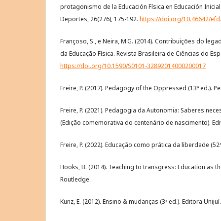
protagonismo de la Educación Física en Educación Inicial.
Deportes, 26(276), 175-192.
https://doi.org/10.46642/efd
Françoso, S., e Neira, M.G. (2014). Contribuições do lega
da Educação Física. Revista Brasileira de Ciências do Espo
https://doi.org/10.1590/S0101-32892014000200017
Freire, P. (2017). Pedagogy of the Oppressed (13ª ed.). P
Freire, P. (2021). Pedagogia da Autonomia: Saberes neces
(Edição comemorativa do centenário de nascimento). Edit
Freire, P. (2022). Educação como prática da liberdade (52ª 
Hooks, B. (2014). Teaching to transgress: Education as t
Routledge.
Kunz, E. (2012). Ensino & mudanças (3ª ed.). Editora Unijuí.