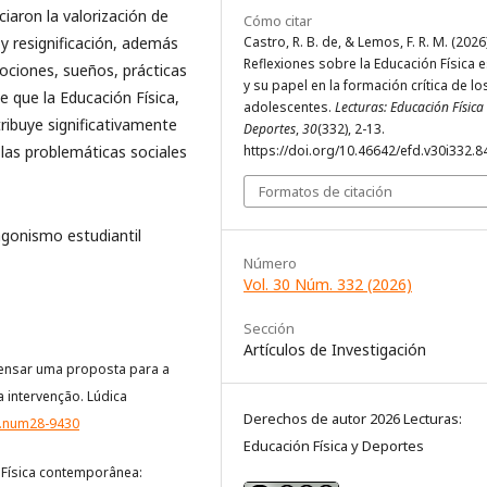
ciaron la valorización de
Cómo citar
y resignificación, además
Castro, R. B. de, & Lemos, F. R. M. (2026)
Reflexiones sobre la Educación Física 
ociones, sueños, prácticas
y su papel en la formación crítica de lo
 que la Educación Física,
adolescentes.
Lecturas: Educación Física
tribuye significativamente
Deportes
,
30
(332), 2-13.
las problemáticas sociales
https://doi.org/10.46642/efd.v30i332.8
Formatos de citación
agonismo estudiantil
Número
Vol. 30 Núm. 332 (2026)
Sección
Artículos de Investigación
a pensar uma proposta para a
 intervenção. Lúdica
Derechos de autor 2026 Lecturas:
ca.num28-9430
Educación Física y Deportes
o Física contemporânea: