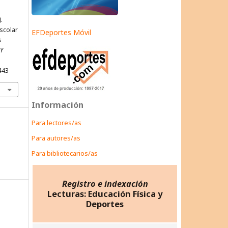
.
escolar
EFDeportes Móvil
s
 Y
443
Información
Para lectores/as
Para autores/as
Para bibliotecarios/as
Registro e indexación
Lecturas: Educación Física y
Deportes