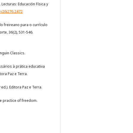
 Lecturas: Educación Física y
.v26i276.2472
do freireano para o currículo
rte, 36(2), 531-546.
enguin Classics.
sários à prática educativa
ora Paz e Terra.
ed.). Editora Paz e Terra.
he practice of freedom.