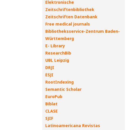
Elektronische
Zeitschriftenbibliothek
Zeitschriften Datenbank
Free medical journals
Bibliotheksservice-Zentrum Baden-
Württemberg
E- Library
ResearchBib
UBL Leipzig
DRJI
ESJI
RootIndexing
Semantic Scholar
EuroPub
Biblat
CLASE
SJIF
Latinoamericana Revistas