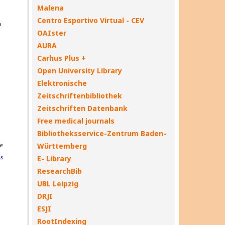
Malena
Centro Esportivo Virtual - CEV
OAIster
AURA
Carhus Plus +
Open University Library
Elektronische
Zeitschriftenbibliothek
Zeitschriften Datenbank
Free medical journals
Bibliotheksservice-Zentrum Baden-
Württemberg
E- Library
ResearchBib
UBL Leipzig
DRJI
ESJI
RootIndexing