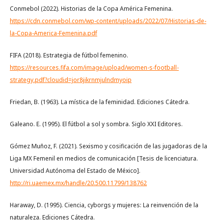
Conmebol (2022). Historias de la Copa América Femenina.
https://cdn.conmebol.com/wp-content/uploads/2022/07/Historias-de-
la-Copa-America-Femenina.pdf
FIFA (2018). Estrategia de fútbol femenino.
https://resources.fifa.com/image/upload/women-s-football-
strategy.pdf?cloudid=jor8jikrnmjulndmyoip
Friedan, B. (1963). La mística de la feminidad. Ediciones Cátedra.
Galeano. E. (1995). El fútbol a sol y sombra. Siglo XXI Editores.
Gómez Muñoz, F. (2021). Sexismo y cosificación de las jugadoras de la
Liga MX Femenil en medios de comunicación [Tesis de licenciatura.
Universidad Autónoma del Estado de México].
http://ri.uaemex.mx/handle/20.500.11799/138762
Haraway, D. (1995). Ciencia, cyborgs y mujeres: La reinvención de la
naturaleza. Ediciones Cátedra.