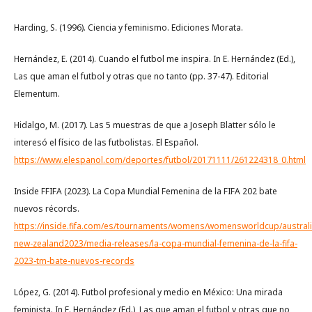
Harding, S. (1996). Ciencia y feminismo. Ediciones Morata.
Hernández, E. (2014). Cuando el futbol me inspira. In E. Hernández (Ed.),
Las que aman el futbol y otras que no tanto (pp. 37-47). Editorial
Elementum.
Hidalgo, M. (2017). Las 5 muestras de que a Joseph Blatter sólo le
interesó el físico de las futbolistas. El Español.
https://www.elespanol.com/deportes/futbol/20171111/261224318_0.html
Inside FFIFA (2023). La Copa Mundial Femenina de la FIFA 202 bate
nuevos récords.
https://inside.fifa.com/es/tournaments/womens/womensworldcup/australi
new-zealand2023/media-releases/la-copa-mundial-femenina-de-la-fifa-
2023-tm-bate-nuevos-records
López, G. (2014). Futbol profesional y medio en México: Una mirada
feminista. In E. Hernández (Ed.), Las que aman el futbol y otras que no