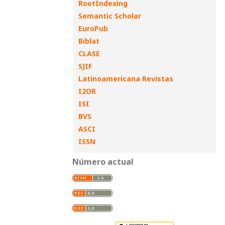
RootIndexing
Semantic Scholar
EuroPub
Biblat
CLASE
SJIF
Latinoamericana Revistas
I2OR
ISI
BVS
ASCI
ISSN
Número actual