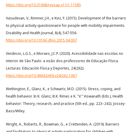
https://doi.org/10.31668/revsap.v11i1.11585
Vasudevan, V., Rimmer, J.H., e Kviz, F. (2015). Development of the barriers
to physical activity questionnaire for people with mobility impairments.
Disability and Health Journal, 8(4), 547-556.
https://doi.org/10.1016/j.dhjo.2015.04.007
Venâncio, L.G.S., e Moraes, J.C.P. (2020). Acessibilidade nas escolas no
interior de São Paulo: a visão dos professores de Educação Física.
Lecturas: Educación Física y Deportes, 24(262).
https://doi.org/10.46642/efd.v24i262.1067
Wethington, E., Glanz, K., e Schwartz, M.D. (2015). Stress, coping, and
health behavior. In K. Glanz, B.K. Rimer, e K. "V." Viswanath (Eds.), Health
behavior: Theory, research, and practice (5th ed., pp. 223–242). Jossey-
Bass/Wiley.
Wright, A., Roberts, R., Bowman, G., e Crettenden, A. (2019). Barriers
and facilitators to physical activity participation for children with