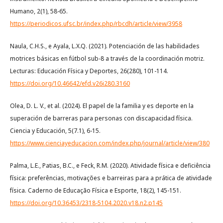
Humano, 2(1), 58-65.
https://periodicos.ufsc.br/index.php/rbcdh/article/view/3958
Naula, C.H.S., e Ayala, L.X.Q. (2021). Potenciación de las habilidades
motrices básicas en fútbol sub-8 a través de la coordinación motriz.
Lecturas: Educación Física y Deportes, 26(280), 101-114.
https://doi.org/10.46642/efd.v26i280.3160
Olea, D. L. V., et al. (2024). El papel de la familia y es deporte en la
superación de barreras para personas con discapacidad física.
Ciencia y Educación, 5(7.1), 6-15.
https://www.cienciayeducacion.com/index.php/journal/article/view/380
Palma, L.E., Patias, B.C., e Feck, R.M. (2020). Atividade física e deficiência
física: preferências, motivações e barreiras para a prática de atividade
física. Caderno de Educação Física e Esporte, 18(2), 145-151.
https://doi.org/10.36453/2318-5104.2020.v18.n2.p145