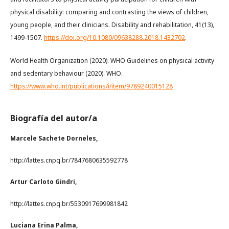
physical disability: comparing and contrasting the views of children,
young people, and their clinicians. Disability and rehabilitation, 41(13),
1499-1507.
https://doi.org/10.1080/09638288.2018.1432702
.
World Health Organization (2020). WHO Guidelines on physical activity
and sedentary behaviour (2020). WHO.
https://www.who.int/publications/i/item/9789240015128
Biografía del autor/a
Marcele Sachete Dorneles,
http://lattes.cnpq.br/7847680635592778
Artur Carloto Gindri,
http://lattes.cnpq.br/5530917699981842
Luciana Erina Palma,