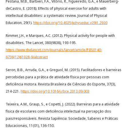
Pestana, M.B., Barbieri, F.A., Vitório, R., Figueiredo, G.A., e Mauerberg-
deCastro, E. (2018). Effects of physical exercise for adults with
intellectual disabilities: a systematic review. Journal of Physical
Education, 29(1).
https://doi.org/10.4025/jphyseduc.v29i1.2920
Rimmer, J.H., e Marques, A.C. (2012). Physical activity for people with
disabilities. The Lancet, 380(9838), 193-195.
https://www.thelancet.com/journals/lancet/article/PIIS0140-
6736(12)61028-9/abstract
Seron, B.B., Arruda, G.A., e Greguol, M. (2015). Facilitadores e barreiras
percebidas para a prática de atividade física por pessoas com
deficiência motora. Revista Brasileira de Ciências do Esporte, 37(3),
214-221.
https://doi.org/10.1016/j.rbce.2013.09.003
Teixeira, A.M., Graup, S., e Copetti, J. (2022). Barreiras para a atividade
física de escolares com deficiência intelectual na percepção dos
pais/responsáveis. Revista Sapiência: Sociedade, Saberes e Práticas
Educacionais, 11(01), 136-150.