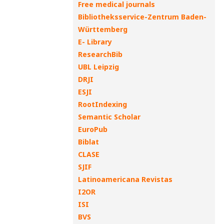
Free medical journals
Bibliotheksservice-Zentrum Baden-
Württemberg
E- Library
ResearchBib
UBL Leipzig
DRJI
ESJI
RootIndexing
Semantic Scholar
EuroPub
Biblat
CLASE
SJIF
Latinoamericana Revistas
I2OR
ISI
BVS