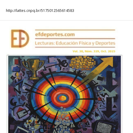
http://lattes.cnpq.br/5175012565614583