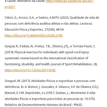
à Saúde. Ministério da Saúde.
https://nutricao.saude.ms.gov.br/?
p=2017
Citton, G., Arossi, G.A., e Santos, A.M.P.V. (2022). Qualidade de vida de
pessoas com deficiência auditiva atletas e não atletas. Lecturas:
Educación Física y Deportes, 27(293), 48-59.
https://doi.org/10.46642/efd.v27i293.2708
Gaspar, R., Padula, N., Freitas, T.B., Oliveira, J.P.J., e Torriani-Pasin, C.
(2019). Physical exercise for individuals with spinal cord injury:
systematic review based on the international classification of
functioning, disability, and health. Journal of Sport Rehabilitation, 28,
https://doi.org/10.1123/jsr.2017-0185
Greguol, M. (2017). Atividades físicas e esportivas e pessoas com
deficiência. In: A. Bolzon, J. Gonzalez, A. Velasco, A.P. de Oliveira, E.D.J.
Manoel, E. F.M. Impolcetto, e L.E.P.B.T. Dantas, L., Movimento é vida:
atividades físicas e esportivas para todas as pessoas (p. 16-375).
Relatório de Desenvolvimento Humano do Brasil - PNUD.