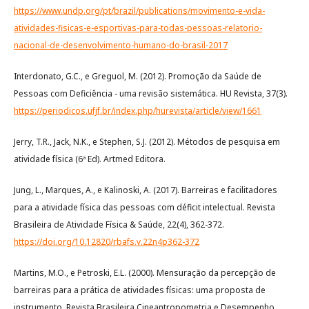
https://www.undp.org/pt/brazil/publications/movimento-e-vida-
atividades-fisicas-e-esportivas-para-todas-pessoas-relatorio-
nacional-de-desenvolvimento-humano-do-brasil-2017
Interdonato, G.C., e Greguol, M. (2012). Promoção da Saúde de
Pessoas com Deficiência - uma revisão sistemática. HU Revista, 37(3).
https://periodicos.ufjf.br/index.php/hurevista/article/view/1661
Jerry, T.R., Jack, N.K., e Stephen, S.J. (2012). Métodos de pesquisa em
atividade física (6ª Ed). Artmed Editora.
Jung, L., Marques, A., e Kalinoski, A. (2017). Barreiras e facilitadores
para a atividade física das pessoas com déficit intelectual. Revista
Brasileira de Atividade Física & Saúde, 22(4), 362-372.
https://doi.org/10.12820/rbafs.v.22n4p362-372
Martins, M.O., e Petroski, E.L. (2000). Mensuração da percepção de
barreiras para a prática de atividades físicas: uma proposta de
instrumento. Revista Brasileira Cineantropometria e Desempenho