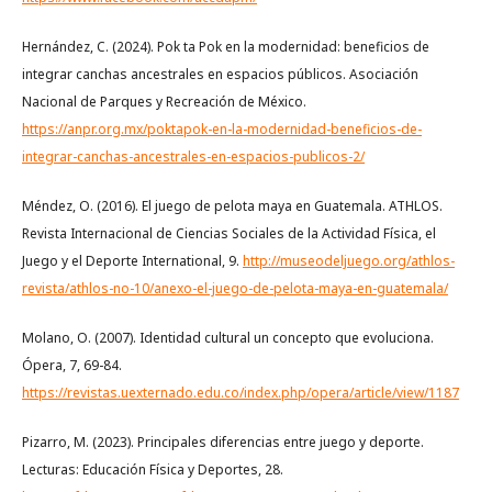
Hernández, C. (2024). Pok ta Pok en la modernidad: beneficios de
integrar canchas ancestrales en espacios públicos. Asociación
Nacional de Parques y Recreación de México.
https://anpr.org.mx/poktapok-en-la-modernidad-beneficios-de-
integrar-canchas-ancestrales-en-espacios-publicos-2/
Méndez, O. (2016). El juego de pelota maya en Guatemala. ATHLOS.
Revista Internacional de Ciencias Sociales de la Actividad Física, el
Juego y el Deporte International, 9.
http://museodeljuego.org/athlos-
revista/athlos-no-10/anexo-el-juego-de-pelota-maya-en-guatemala/
Molano, O. (2007). Identidad cultural un concepto que evoluciona.
Ópera, 7, 69-84.
https://revistas.uexternado.edu.co/index.php/opera/article/view/1187
Pizarro, M. (2023). Principales diferencias entre juego y deporte.
Lecturas: Educación Física y Deportes, 28.