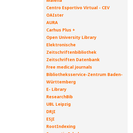
Malena
Centro Esportivo Virtual - CEV
OAIster
AURA
Carhus Plus +
Open University Library
Elektronische
Zeitschriftenbibliothek
Zeitschriften Datenbank
Free medical journals
Bibliotheksservice-Zentrum Baden-
Württemberg
E- Library
ResearchBib
UBL Leipzig
DRJI
ESJI
RootIndexing