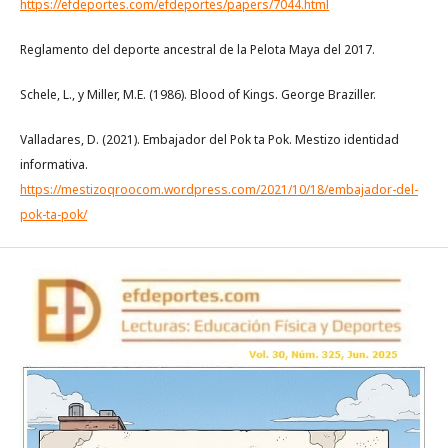
https://efdeportes.com/efdeportes/papers/7044.html
Reglamento del deporte ancestral de la Pelota Maya del 2017.
Schele, L., y Miller, M.E. (1986). Blood of Kings. George Braziller.
Valladares, D. (2021). Embajador del Pok ta Pok. Mestizo identidad
informativa.
https://mestizoqroocom.wordpress.com/2021/10/18/embajador-del-
pok-ta-pok/