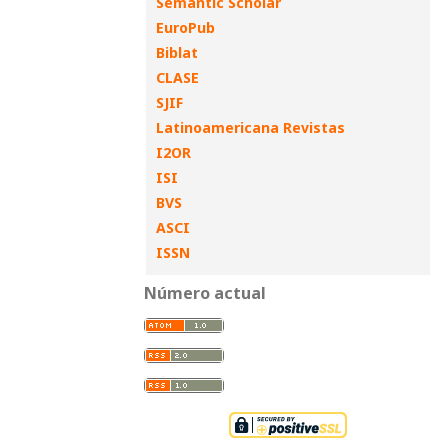
Semantic Scholar
EuroPub
Biblat
CLASE
SJIF
Latinoamericana Revistas
I2OR
ISI
BVS
ASCI
ISSN
Número actual