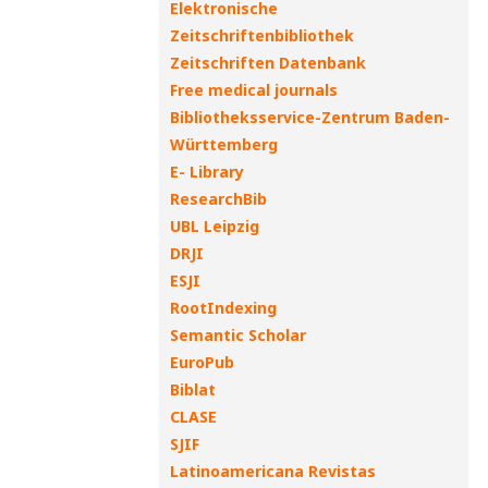
Elektronische
Zeitschriftenbibliothek
Zeitschriften Datenbank
Free medical journals
Bibliotheksservice-Zentrum Baden-
Württemberg
E- Library
ResearchBib
UBL Leipzig
DRJI
ESJI
RootIndexing
Semantic Scholar
EuroPub
Biblat
CLASE
SJIF
Latinoamericana Revistas