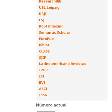
ResearchBib
UBL Leipzig
DRJI
ESJI
RootIndexing
Semantic Scholar
EuroPub
Biblat
CLASE
SJIF
Latinoamericana Revistas
I2OR
ISI
BVS
ASCI
ISSN
Número actual