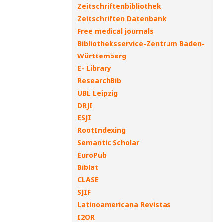
Zeitschriftenbibliothek
Zeitschriften Datenbank
Free medical journals
Bibliotheksservice-Zentrum Baden-
Württemberg
E- Library
ResearchBib
UBL Leipzig
DRJI
ESJI
RootIndexing
Semantic Scholar
EuroPub
Biblat
CLASE
SJIF
Latinoamericana Revistas
I2OR