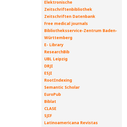
Elektronische
Zeitschriftenbibliothek
Zeitschriften Datenbank
Free medical journals
Bibliotheksservice-Zentrum Baden-
Württemberg
E- Library
ResearchBib
UBL Leipzig
DRJI
ESJI
RootIndexing
Semantic Scholar
EuroPub
Biblat
CLASE
SJIF
Latinoamericana Revistas