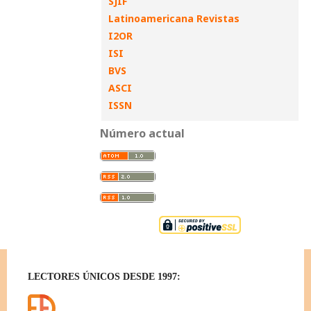
SJIF
Latinoamericana Revistas
I2OR
ISI
BVS
ASCI
ISSN
Número actual
LECTORES ÚNICOS DESDE 1997: