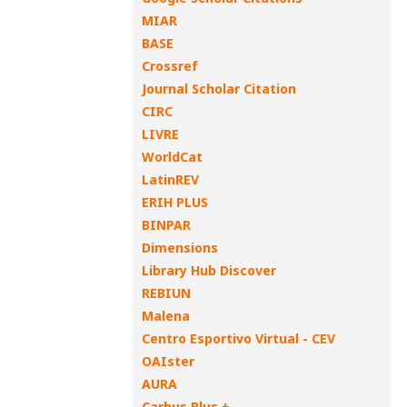
MIAR
BASE
Crossref
Journal Scholar Citation
CIRC
LIVRE
WorldCat
LatinREV
ERIH PLUS
BINPAR
Dimensions
Library Hub Discover
REBIUN
Malena
Centro Esportivo Virtual - CEV
OAIster
AURA
Carhus Plus +