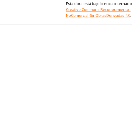
Esta obra está bajo licencia internaci
Creative Commons Reconocimiento-
NoComercial-SinObrasDerivadas 4.0
.