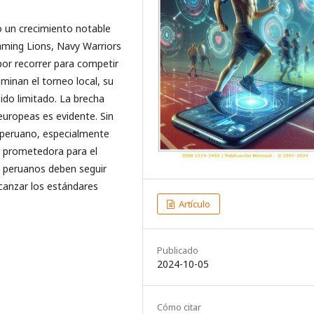
o un crecimiento notable
laming Lions, Navy Warriors
por recorrer para competir
ominan el torneo local, su
do limitado. La brecha
europeas es evidente. Sin
y peruano, especialmente
l prometedora para el
s peruanos deben seguir
canzar los estándares
Artículo
Publicado
2024-10-05
Cómo citar