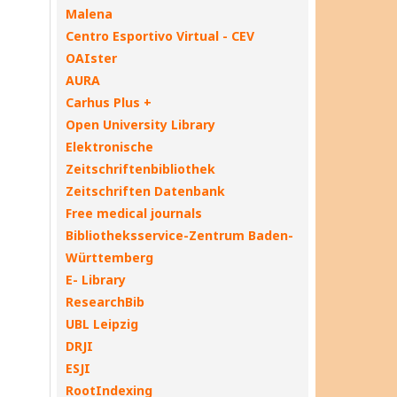
Malena
Centro Esportivo Virtual - CEV
OAIster
AURA
Carhus Plus +
Open University Library
Elektronische
Zeitschriftenbibliothek
Zeitschriften Datenbank
Free medical journals
Bibliotheksservice-Zentrum Baden-
Württemberg
E- Library
ResearchBib
UBL Leipzig
DRJI
ESJI
RootIndexing