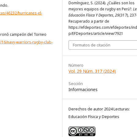
Domínguez, S. (2024). ¿Cuáles son los
undo.
mejores equipos de rugby en Perú?.
Le
tas/46232/hurricanes-el-
Educación Física Y Deportes
,
29
(317), 237
Recuperado a partir de
https://efdeportes.com/efdeportes/in
p/EFDeportes/article/view/7921
coronó campeón del Torneo
7/16/navy-warriors-rugby-club-
Formatos de citación
Número
Vol. 29 Núm. 317 (2024)
Sección
Informaciones
Derechos de autor 2024 Lecturas:
Educación Física y Deportes