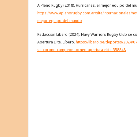
A Pleno Rugby (2018). Hurricanes, el mejor equipo del m
https://www.aplenorugby.com.ar/site/internacionales/no
mejor-equipo-del-mundo
Redacción Líbero (2024). Navy Warriors Rugby Club se 
Apertura Elite. Líbero.
https://libero.pe/deportes/2024/0
se-corono-campeon-torneo-apertura-elite-358848