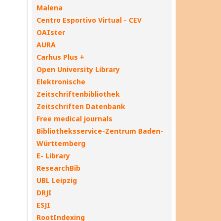
Malena
Centro Esportivo Virtual - CEV
OAIster
AURA
Carhus Plus +
Open University Library
Elektronische
Zeitschriftenbibliothek
Zeitschriften Datenbank
Free medical journals
Bibliotheksservice-Zentrum Baden-
Württemberg
E- Library
ResearchBib
UBL Leipzig
DRJI
ESJI
RootIndexing