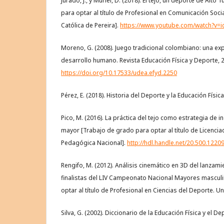
Jurado, J., y Muriel, D. (2018). El tejo, un deporte de Al
para optar al título de Profesional en Comunicación Soci
Católica de Pereira].
https://www.youtube.com/watch?v
Moreno, G. (2008). Juego tradicional colombiano: una expr
desarrollo humano. Revista Educación Física y Deporte, 2
https://doi.org/10.17533/udea.efyd.2250
Pérez, E. (2018). Historia del Deporte y la Educación Física.
Pico, M. (2016). La práctica del tejo como estrategia de i
mayor [Trabajo de grado para optar al título de Licenci
Pedagógica Nacional].
http://hdl.handle.net/20.500.1220
Rengifo, M. (2012). Análisis cinemático en 3D del lanzami
finalistas del LIV Campeonato Nacional Mayores mascul
optar al título de Profesional en Ciencias del Deporte. Un
Silva, G. (2002). Diccionario de la Educación Física y el Dep