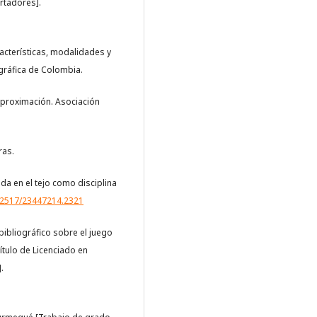
rtadores].
aracterísticas, modalidades y
gráfica de Colombia.
 aproximación. Asociación
ras.
icada en el tejo como disciplina
.22517/23447214.2321
 bibliográfico sobre el juego
ítulo de Licenciado en
.