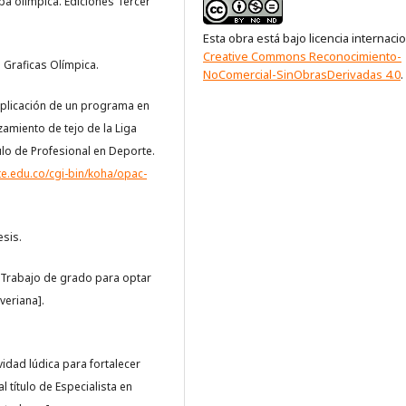
apa olímpica. Ediciones Tercer
Esta obra está bajo licencia internaci
Creative Commons Reconocimiento-
l Graficas Olímpica.
NoComercial-SinObrasDerivadas 4.0
.
y aplicación de un programa en
amiento de tejo de la Liga
ulo de Profesional en Deporte.
te.edu.co/cgi-bin/koha/opac-
esis.
s [Trabajo de grado para optar
averiana].
ividad lúdica para fortalecer
 título de Especialista en