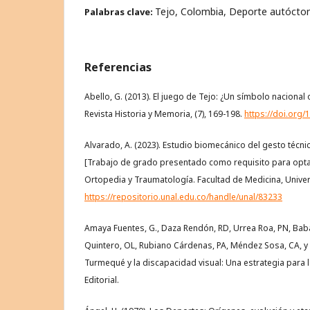
Tejo, Colombia, Deporte autócto
Palabras clave:
Referencias
Abello, G. (2013). El juego de Tejo: ¿Un símbolo nacional
Revista Historia y Memoria, (7), 169-198.
https://doi.org
Alvarado, A. (2023). Estudio biomecánico del gesto técni
[Trabajo de grado presentado como requisito para optar 
Ortopedia y Traumatología. Facultad de Medicina, Unive
https://repositorio.unal.edu.co/handle/unal/83233
Amaya Fuentes, G., Daza Rendón, RD, Urrea Roa, PN, Bab
Quintero, OL, Rubiano Cárdenas, PA, Méndez Sosa, CA, y Al
Turmequé y la discapacidad visual: Una estrategia para la
Editorial.