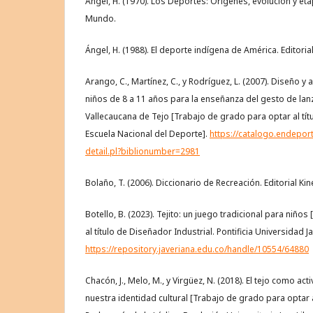
Ángel, H. (1970). Los Deportes: Orígenes, evolución y et
Mundo.
Ángel, H. (1988). El deporte indígena de América. Editoria
Arango, C., Martínez, C., y Rodríguez, L. (2007). Diseño 
niños de 8 a 11 años para la enseñanza del gesto de lanz
Vallecaucana de Tejo [Trabajo de grado para optar al tít
Escuela Nacional del Deporte].
https://catalogo.endepor
detail.pl?biblionumber=2981
Bolaño, T. (2006). Diccionario de Recreación. Editorial Kin
Botello, B. (2023). Tejito: un juego tradicional para niño
al título de Diseñador Industrial. Pontificia Universidad J
https://repository.javeriana.edu.co/handle/10554/64880
Chacón, J., Melo, M., y Virgüez, N. (2018). El tejo como act
nuestra identidad cultural [Trabajo de grado para optar al