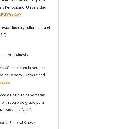
to Turmequé [Trabajo de grado
al y Periodismo. Universidad
=idEM57ncXqQ
esión lúdica y cultural para el
7(2).
 Editorial Kinesis.
nclusión social en la persona
ado en Deporte. Universidad
9/2696
ento del tejo en deportistas
ino [Trabajo de grado para
iversidad del Valle].
orte. Editorial Kinesis.