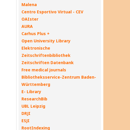
Malena
Centro Esportivo Virtual - CEV
OAIster
AURA
Carhus Plus +
Open University Library
Elektronische
Zeitschriftenbibliothek
Zeitschriften Datenbank
Free medical journals
Bibliotheksservice-Zentrum Baden-
Württemberg
E- Library
ResearchBib
UBL Leipzig
DRJI
ESJI
RootIndexing