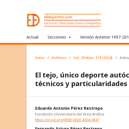
Actual
Secciones
Versión Anterior 1997-20
Inicio
/
Archivos
/
Vol. 29 Núm. 319 (2024)
/
Artíc
El tejo, único deporte autó
técnicos y particularidades
Eduardo Antonio Pérez Restrepo
Fundación Universitaria del Área Andina
https://orcid.org/0000-0003-4304-3847
Fernando Arturo Pérez Restrepo