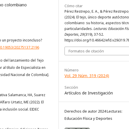
no colombiano
Cómo citar
Pérez Restrepo, E. A., & Pérez Restrepo, 
(2024). El tejo, único deporte autóctono
colombiano: su historia, aspectos técn
particularidades.
Lecturas: Educación Fís
Deportes
,
29
(319), 37-52.
 o un proyecto inconcluso?
https://doi.org/10.46642/efd.v29i319.7
/10.19053/20275137.2196
Formatos de citación
co del lanzamiento del Tejo
al título de Especialista en
Número
rsidad Nacional de Colombia].
Vol. 29 Núm. 319 (2024)
Sección
Artículos de Investigación
ativa Salamanca, HA, Suarez
faro Urtatiz, ME (2022). El
 inclusión social. EIDEC
Derechos de autor 2024 Lecturas:
Educación Física y Deportes