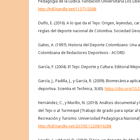
Pedagogía de la Lúdica. Fundación Universitaria Los Libe
http://hdl.handle.net/11371/2008
Duffo, E. (2016). A lo que da el Tejo: Origen, leyendas, c
reglas del deporte nacional de Colombia. Sociedad Geo
Galvis, A. (1997). Historia del Deporte Colombiano: Una
Colombiana de Redactores Deportivos - ACORD.
García, F. (2004). El Tejo: Deporte y Cultura. Editorial Mejo
García, J., Padilla, J., y García, R. (2009). Biomecánica apl
deportiva. Scientia et Technica, 3(43).
https://doi.org/10
Hernández, C., y Murillo, N. (2019). Análisis documental y
del Tejo o al Turmequé [Trabajo de grado para optar al t
Recreación y Turismo. Universidad Pedagógica Nacional]
http://hdl.handle.net/20.500.12209/16288