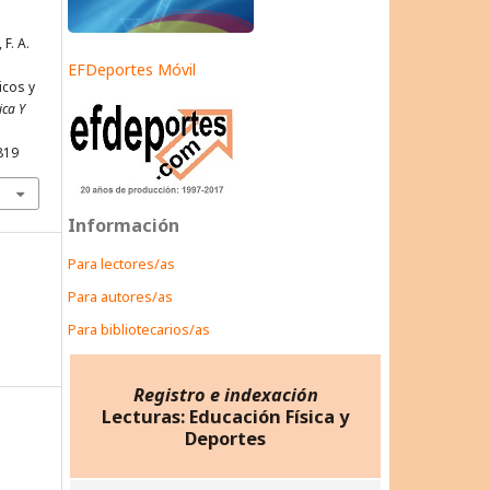
F. A.
EFDeportes Móvil
icos y
ica Y
819
Información
Para lectores/as
Para autores/as
Para bibliotecarios/as
Registro e indexación
Lecturas: Educación Física y
Deportes