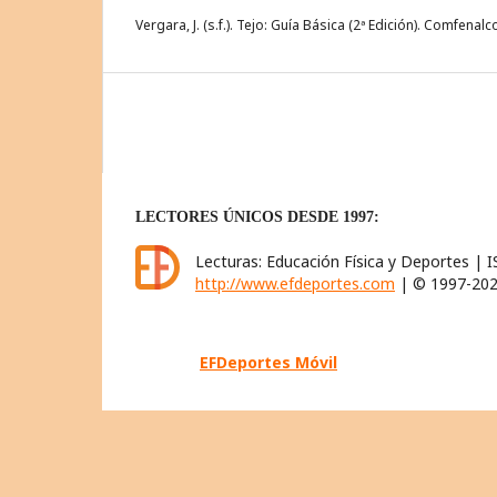
Vergara, J. (s.f.). Tejo: Guía Básica (2ª Edición). Comfenal
LECTORES ÚNICOS DESDE 1997:
Lecturas: Educación Física y Deportes | 
http://www.efdeportes.com
| © 1997-2026
EFDeportes Móvil