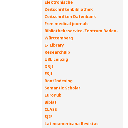
Elektronische
Zeitschriftenbibliothek
Zeitschriften Datenbank
Free medical journals
Bibliotheksservice-Zentrum Baden-
Württemberg
E- Library
ResearchBib
UBL Leipzig
DRJI
ESJI
RootIndexing
Semantic Scholar
EuroPub
Biblat
CLASE
SJIF
Latinoamericana Revistas