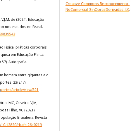
Creative Commons Reconocimiento-
NoComercial-SinObrasDerivadas 4.0
.
a, V.J.M. de (2024). Educação
po nos estudos no Brasil.
469839543
o Física: práticas corporais
Pesquisa em Educação Física:
57). Autografia.
e: um homem entre gigantes e o
portes, 23(247).
ortes/article/view/521
rio, MC, Oliveira, VJM,
rbosa Filho, VC (2021).
População Brasileira. Revista
g/10.12820/rbafs.26e0219