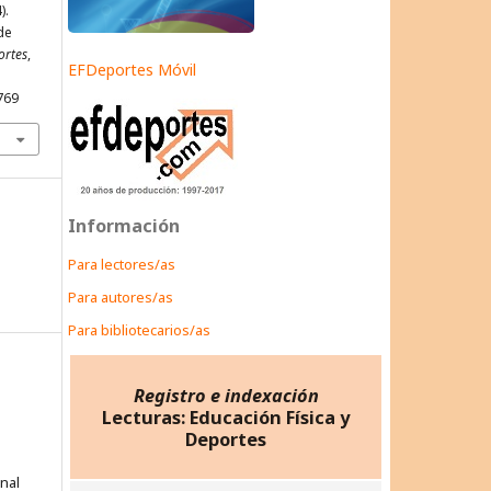
).
de
ortes
,
EFDeportes Móvil
769
Información
Para lectores/as
Para autores/as
Para bibliotecarios/as
Registro e indexación
Lecturas: Educación Física y
Deportes
onal