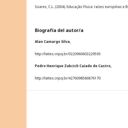
Soares, C.L. (2004). Educação Física: raízes européias e 
Biografía del autor/a
Alan Camargo Silva,
http://lattes.cnpq.br/0220960603229593
Pedro Henrique Zubcich Caiado de Castro,
http://lattes.cnpq.br/4276098586876170