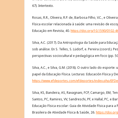
67). Intertexto.
Rosas, R.R., Oliveira, R.P. de, Barbosa Filho, V.C., e Oliveir
Física escolar relacionada à saúde: uma revisão de esco
Educação em Revista, 40.
https://doi.org/10.1590/0102-
Silva, A.C. (2017). Da Antropologia da Saúde para Educaçã
sob análise. En S. Telles, S. Lüdorf, e. Pereira (coord.). 
perspectivas sociocultural e pedagógica em foco (pp. 50-
Silva, A.C., e Silva, G.M. (2018). O outro lado do esport
papel da Educação Física. Lecturas: Educación Física y De
https://www.efdeportes.com/efdeportes/index.php/EFDep
Silva, KS, Bandeira, AS, Ravagnani, FCP, Camargo, EM, Tenó
Santos, PC, Ramires, VV, Sandreschi, PF, e Hallal, PC, e Ba
Educação Física escolar: Guia de Atividade Física para a 
Brasileira de Atividade Física & Saúde, 26.
https://doi.or