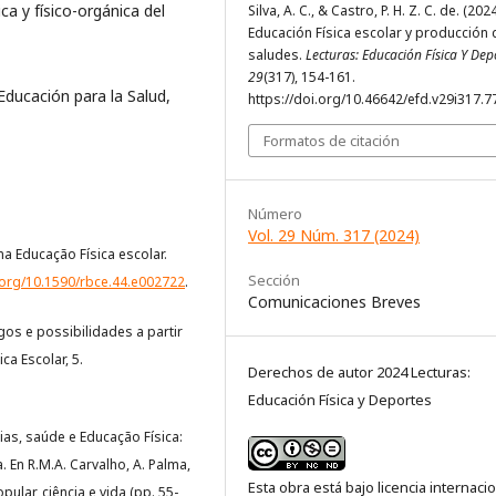
a y físico-orgánica del
Silva, A. C., & Castro, P. H. Z. C. de. (2024
Educación Física escolar y producción 
saludes.
Lecturas: Educación Física Y Dep
29
(317), 154-161.
 Educación para la Salud,
https://doi.org/10.46642/efd.v29i317.7
Formatos de citación
Número
Vol. 29 Núm. 317 (2024)
a Educação Física escolar.
Sección
i.org/10.1590/rbce.44.e002722
.
Comunicaciones Breves
gos e possibilidades a partir
a Escolar, 5.
Derechos de autor 2024 Lecturas:
Educación Física y Deportes
árias, saúde e Educação Física:
. En R.M.A. Carvalho, A. Palma,
Esta obra está bajo licencia internaci
pular, ciência e vida (pp. 55-