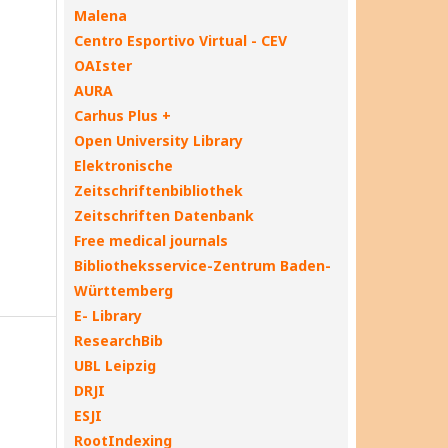
Malena
Centro Esportivo Virtual - CEV
OAIster
AURA
Carhus Plus +
Open University Library
Elektronische
Zeitschriftenbibliothek
Zeitschriften Datenbank
Free medical journals
Bibliotheksservice-Zentrum Baden-
Württemberg
E- Library
ResearchBib
UBL Leipzig
DRJI
ESJI
RootIndexing