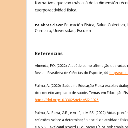
formativos que van más allá de la dimensión técnic
cuerpo/actividad física.
Educación Física, Salud Colectiva,
Palabras clave:
Currículo, Universidad, Escuela
Referencias
Almeida, F.Q. (2022). A saúde como afirmação das vidas n
Revista Brasileira de Ciências do Esporte, 44.
https://do
Palma, A. (2020). Saúde na Educação Física escolar: diálo
do conceito ampliado de saúde. Temas em Educação Físic
https://doi.org/10.33025/tefe.v5i2.3025
.
Palma, A., Paiva, G.B., e Araújo, M.F.S. (2022). Vidas prec
reflexões sobre a determinação social da atividade física
e A.S.S. Cavalcanti (coord.). Educação Física, soberania po