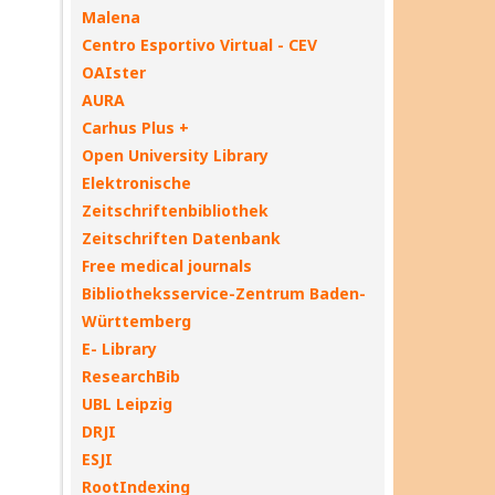
Malena
Centro Esportivo Virtual - CEV
OAIster
AURA
Carhus Plus +
Open University Library
Elektronische
Zeitschriftenbibliothek
Zeitschriften Datenbank
Free medical journals
Bibliotheksservice-Zentrum Baden-
Württemberg
E- Library
ResearchBib
UBL Leipzig
DRJI
ESJI
RootIndexing