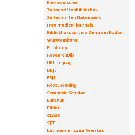
Elektronische
Zeitschriftenbibliothek
Zeitschriften Datenbank
Free medical journals
Bibliotheksservice-Zentrum Baden-
Württemberg
E- Library
ResearchBib
UBL Leipzig
DRJI
ESJI
RootIndexing
Semantic Scholar
EuroPub
Biblat
CLASE
SJIF
Latinoamericana Revistas