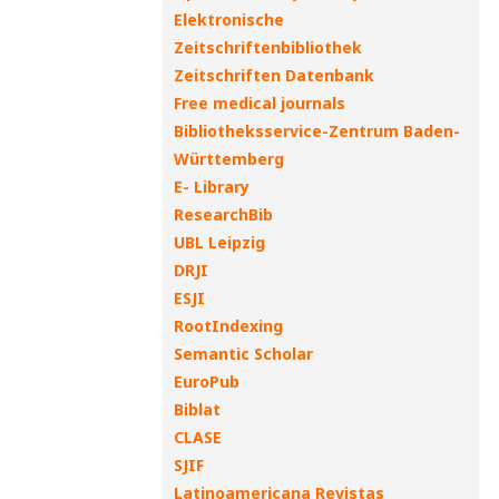
Elektronische
Zeitschriftenbibliothek
Zeitschriften Datenbank
Free medical journals
Bibliotheksservice-Zentrum Baden-
Württemberg
E- Library
ResearchBib
UBL Leipzig
DRJI
ESJI
RootIndexing
Semantic Scholar
EuroPub
Biblat
CLASE
SJIF
Latinoamericana Revistas