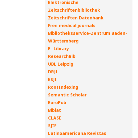
Elektronische
Zeitschriftenbibliothek
Zeitschriften Datenbank
Free medical journals
Bibliotheksservice-Zentrum Baden-
Württemberg
E- Library
ResearchBib
UBL Leipzig
DRJI
ESJI
RootIndexing
Semantic Scholar
EuroPub
Biblat
CLASE
SJIF
Latinoamericana Revistas