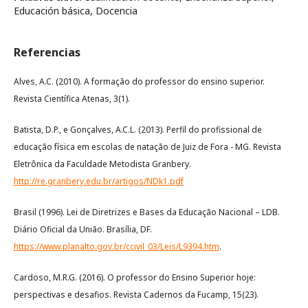
Educación básica, Docencia
Referencias
Alves, A.C. (2010). A formação do professor do ensino superior.
Revista Científica Atenas, 3(1).
Batista, D.P., e Gonçalves, A.C.L. (2013). Perfil do profissional de
educação física em escolas de natação de Juiz de Fora - MG. Revista
Eletrônica da Faculdade Metodista Granbery.
http://re.granbery.edu.br/artigos/NDk1.pdf
Brasil (1996). Lei de Diretrizes e Bases da Educação Nacional – LDB.
Diário Oficial da União. Brasília, DF.
https://www.planalto.gov.br/ccivil_03/Leis/L9394.htm
.
Cardoso, M.R.G. (2016). O professor do Ensino Superior hoje:
perspectivas e desafios. Revista Cadernos da Fucamp, 15(23).