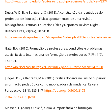
http://www.fucamp.edu.br/editora/index.php/cadernos/article/view/837/
Dutra, W. D. B., e Benites, L. C. (2018). A constituição da identidade do
professor de Educação Física: apontamentos de uma revisão
bibliográfica. Lecturas: Educación Física y Deportes, Revista Digital.
Buenos Aires, 23(247), 107-118.
https://www.efdeportes.com/efdeportes/index.php/EFDeportes/article/vie
Gatti, B.A. (2016). Formação de professores: condições e problemas
atuais. Revista Internacional de formação de professores (RIFP). 1(2),
161-171.
https://periodicos.itp.ifsp.edu.br/index.php/RIFP/article/view/347/360
Junges, K.S., e Behrens, M.A. (2015). Prática docente no Ensino Superior:
a formação pedagógica como mobilizadora de mudança. Revista
Perspectiva, 33(1), 285-317.
https://doi.org/10.5007/2175-
795X.2014v33n1p285
Massari, L. (2018). O que é, e qual a importância da formação