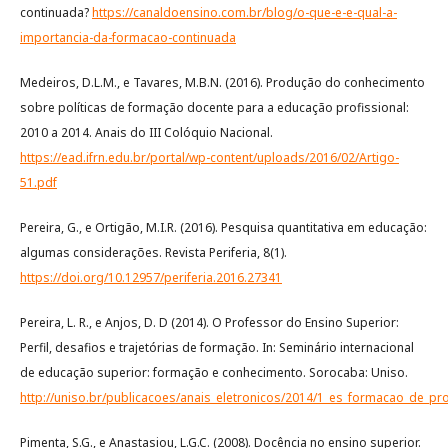
continuada?
https://canaldoensino.com.br/blog/o-que-e-e-qual-a-
importancia-da-formacao-continuada
Medeiros, D.L.M., e Tavares, M.B.N. (2016). Produção do conhecimento
sobre políticas de formação docente para a educação profissional:
2010 a 2014. Anais do III Colóquio Nacional.
https://ead.ifrn.edu.br/portal/wp-content/uploads/2016/02/Artigo-
51.pdf
Pereira, G., e Ortigão, M.I.R. (2016). Pesquisa quantitativa em educação:
algumas considerações. Revista Periferia, 8(1).
https://doi.org/10.12957/periferia.2016.27341
Pereira, L. R., e Anjos, D. D (2014). O Professor do Ensino Superior:
Perfil, desafios e trajetórias de formação. In: Seminário internacional
de educação superior: formação e conhecimento. Sorocaba: Uniso.
http://uniso.br/publicacoes/anais_eletronicos/2014/1_es_formacao_de_pr
Pimenta, S.G., e Anastasiou, L.G.C. (2008). Docência no ensino superior.