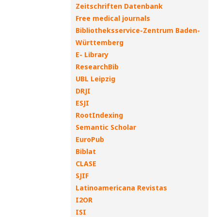
Zeitschriften Datenbank
Free medical journals
Bibliotheksservice-Zentrum Baden-
Württemberg
E- Library
ResearchBib
UBL Leipzig
DRJI
ESJI
RootIndexing
Semantic Scholar
EuroPub
Biblat
CLASE
SJIF
Latinoamericana Revistas
I2OR
ISI