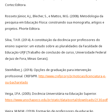
Cortez Editora.
Rosseto Júnior, A.J., Blecher, S., e Mattos, M.G. (2008). Metodologia da
pesquisa em Educação Física: construindo sua monografia, artigos e
projetos. Phorte Editora.
Silva, T.H.R. (2014). A constituição da docência por professores do
ensino superior: um estudo sobre as pluralidades da Faculdade de
Educação-UFJF [Trabalho de conclusão de curso, Universidade Federal
de Juiz de Fora, Minas Gerais].
Steinhilber, J. (2018). Opções de graduação para intervenção
profissional. CREF9/PR.
http://www.crefpr.org.br/noticias/licenciatura-e-
ou-bacharelado
Veiga, I.P.A. (2005). Docência Universitária na Educação Superior.
https://www.unochapeco.edu.br/static/data/portal/downloads/2130.pdf
Vieira, M.M.M. (2018). Formação de professores da educação