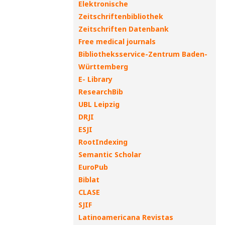
Elektronische
Zeitschriftenbibliothek
Zeitschriften Datenbank
Free medical journals
Bibliotheksservice-Zentrum Baden-
Württemberg
E- Library
ResearchBib
UBL Leipzig
DRJI
ESJI
RootIndexing
Semantic Scholar
EuroPub
Biblat
CLASE
SJIF
Latinoamericana Revistas