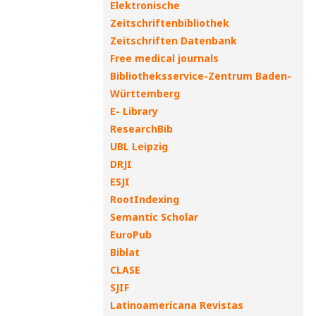
Elektronische
Zeitschriftenbibliothek
Zeitschriften Datenbank
Free medical journals
Bibliotheksservice-Zentrum Baden-
Württemberg
E- Library
ResearchBib
UBL Leipzig
DRJI
ESJI
RootIndexing
Semantic Scholar
EuroPub
Biblat
CLASE
SJIF
Latinoamericana Revistas