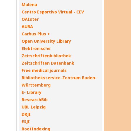
Malena
Centro Esportivo Virtual - CEV
OAIster
AURA
Carhus Plus +
Open University Library
Elektronische
Zeitschriftenbibliothek
Zeitschriften Datenbank
Free medical journals
Bibliotheksservice-Zentrum Baden-
Württemberg
E- Library
ResearchBib
UBL Leipzig
DRJI
ESJI
RootIndexing