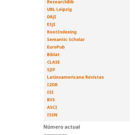
ResearchBib
UBL Leipzig
DRJI
ESJI
RootIndexing
Semantic Scholar
EuroPub
Biblat
CLASE
SJIF
Latinoamericana Revistas
I2OR
ISI
BVS
ASCI
ISSN
Número actual