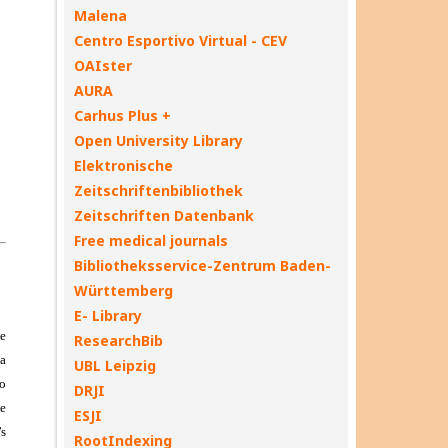
Malena
Centro Esportivo Virtual - CEV
OAIster
AURA
Carhus Plus +
Open University Library
Elektronische
Zeitschriftenbibliothek
Zeitschriften Datenbank
Free medical journals
Bibliotheksservice-Zentrum Baden-
Württemberg
E- Library
ResearchBib
UBL Leipzig
DRJI
ESJI
RootIndexing