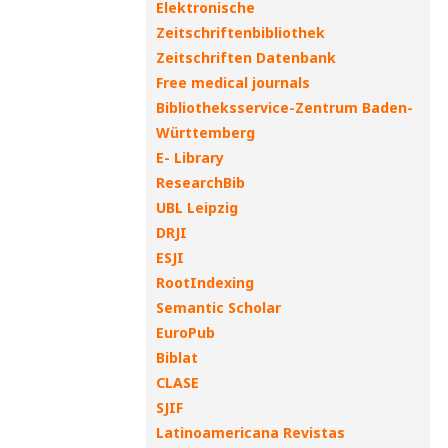
Elektronische
Zeitschriftenbibliothek
Zeitschriften Datenbank
Free medical journals
Bibliotheksservice-Zentrum Baden-
Württemberg
E- Library
ResearchBib
UBL Leipzig
DRJI
ESJI
RootIndexing
Semantic Scholar
EuroPub
Biblat
CLASE
SJIF
Latinoamericana Revistas