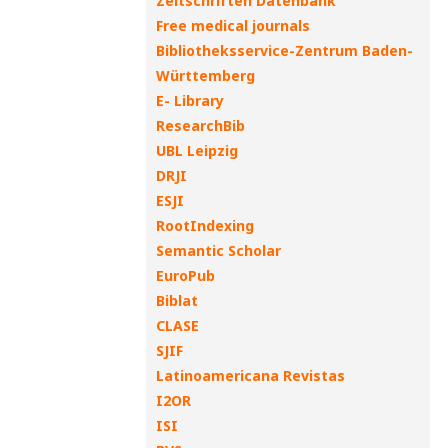
Zeitschriften Datenbank
Free medical journals
Bibliotheksservice-Zentrum Baden-
Württemberg
E- Library
ResearchBib
UBL Leipzig
DRJI
ESJI
RootIndexing
Semantic Scholar
EuroPub
Biblat
CLASE
SJIF
Latinoamericana Revistas
I2OR
ISI