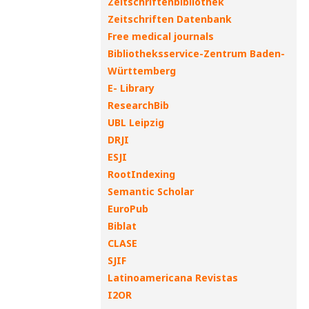
Zeitschriftenbibliothek
Zeitschriften Datenbank
Free medical journals
Bibliotheksservice-Zentrum Baden-
Württemberg
E- Library
ResearchBib
UBL Leipzig
DRJI
ESJI
RootIndexing
Semantic Scholar
EuroPub
Biblat
CLASE
SJIF
Latinoamericana Revistas
I2OR