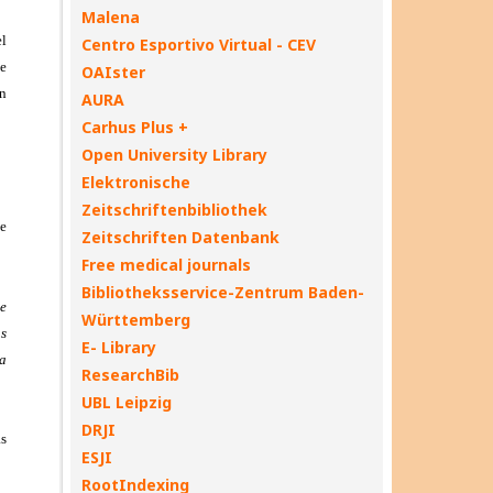
Malena
Centro Esportivo Virtual - CEV
OAIster
AURA
Carhus Plus +
Open University Library
Elektronische
Zeitschriftenbibliothek
Zeitschriften Datenbank
Free medical journals
Bibliotheksservice-Zentrum Baden-
Württemberg
E- Library
ResearchBib
UBL Leipzig
DRJI
ESJI
RootIndexing