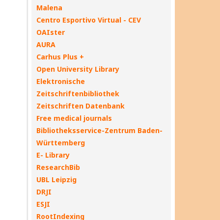
Malena
Centro Esportivo Virtual - CEV
OAIster
AURA
Carhus Plus +
Open University Library
Elektronische
Zeitschriftenbibliothek
Zeitschriften Datenbank
Free medical journals
Bibliotheksservice-Zentrum Baden-
Württemberg
E- Library
ResearchBib
UBL Leipzig
DRJI
ESJI
RootIndexing