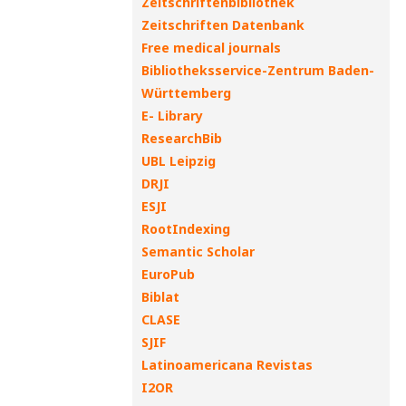
Zeitschriftenbibliothek
Zeitschriften Datenbank
Free medical journals
Bibliotheksservice-Zentrum Baden-
Württemberg
E- Library
ResearchBib
UBL Leipzig
DRJI
ESJI
RootIndexing
Semantic Scholar
EuroPub
Biblat
CLASE
SJIF
Latinoamericana Revistas
I2OR