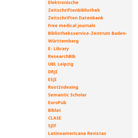
Elektronische
Zeitschriftenbibliothek
Zeitschriften Datenbank
Free medical journals
Bibliotheksservice-Zentrum Baden-
Württemberg
E- Library
ResearchBib
UBL Leipzig
DRJI
ESJI
RootIndexing
Semantic Scholar
EuroPub
Biblat
CLASE
SJIF
Latinoamericana Revistas