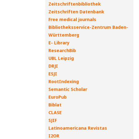
Zeitschriftenbibliothek
Zeitschriften Datenbank
Free medical journals
Bibliotheksservice-Zentrum Baden-
Württemberg
E- Library
ResearchBib
UBL Leipzig
DRJI
ESJI
RootIndexing
Semantic Scholar
EuroPub
Biblat
CLASE
SJIF
Latinoamericana Revistas
I2OR