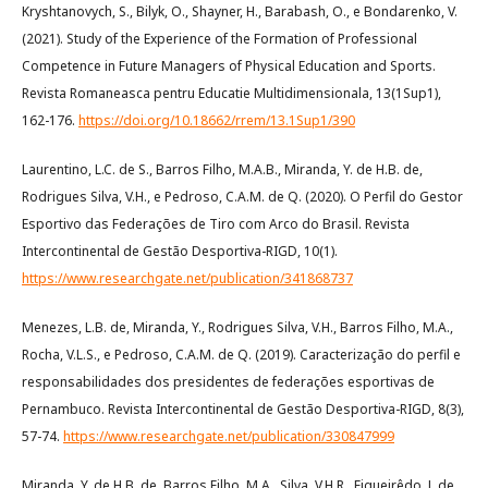
Kryshtanovych, S., Bilyk, O., Shayner, H., Barabash, O., e Bondarenko, V.
(2021). Study of the Experience of the Formation of Professional
Competence in Future Managers of Physical Education and Sports.
Revista Romaneasca pentru Educatie Multidimensionala, 13(1Sup1),
162-176.
https://doi.org/10.18662/rrem/13.1Sup1/390
Laurentino, L.C. de S., Barros Filho, M.A.B., Miranda, Y. de H.B. de,
Rodrigues Silva, V.H., e Pedroso, C.A.M. de Q. (2020). O Perfil do Gestor
Esportivo das Federações de Tiro com Arco do Brasil. Revista
Intercontinental de Gestão Desportiva-RIGD, 10(1).
https://www.researchgate.net/publication/341868737
Menezes, L.B. de, Miranda, Y., Rodrigues Silva, V.H., Barros Filho, M.A.,
Rocha, V.L.S., e Pedroso, C.A.M. de Q. (2019). Caracterização do perfil e
responsabilidades dos presidentes de federações esportivas de
Pernambuco. Revista Intercontinental de Gestão Desportiva-RIGD, 8(3),
57-74.
https://www.researchgate.net/publication/330847999
Miranda, Y. de H.B. de, Barros Filho, M.A., Silva, V.H.R., Figueirêdo, J. de