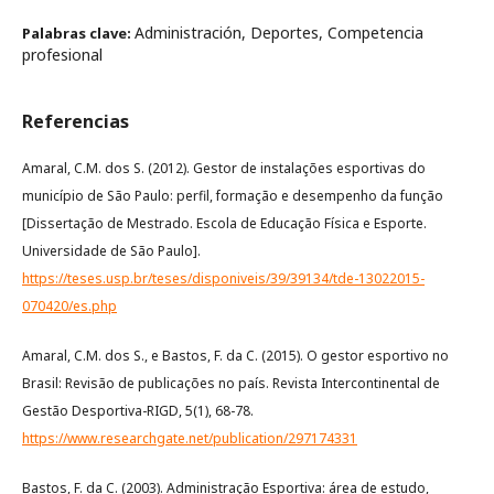
Administración, Deportes, Competencia
Palabras clave:
profesional
Referencias
Amaral, C.M. dos S. (2012). Gestor de instalações esportivas do
município de São Paulo: perfil, formação e desempenho da função
[Dissertação de Mestrado. Escola de Educação Física e Esporte.
Universidade de São Paulo].
https://teses.usp.br/teses/disponiveis/39/39134/tde-13022015-
070420/es.php
Amaral, C.M. dos S., e Bastos, F. da C. (2015). O gestor esportivo no
Brasil: Revisão de publicações no país. Revista Intercontinental de
Gestão Desportiva-RIGD, 5(1), 68-78.
https://www.researchgate.net/publication/297174331
Bastos, F. da C. (2003). Administração Esportiva: área de estudo,