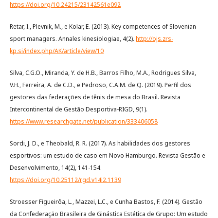
https://doi.org/10.24215/23142561e092
Retar, I., Plevnik, M., e Kolar, E. (2013). Key competences of Slovenian
sport managers. Annales kinesiologiae, 4(2).
http://ojs.zrs-
kp.si/index.php/AK/article/view/10
Silva, C.G.O., Miranda, Y. de H.B., Barros Filho, M.A., Rodrigues Silva,
V.H., Ferreira, A. de C.D., e Pedroso, C.A.M. de Q. (2019). Perfil dos
gestores das federações de tênis de mesa do Brasil. Revista
Intercontinental de Gestão Desportiva-RIGD, 9(1).
https://www.researchgate.net/publication/333406058
Sordi, J. D., e Theobald, R. R. (2017). As habilidades dos gestores
esportivos: um estudo de caso em Novo Hamburgo. Revista Gestão e
Desenvolvimento, 14(2), 141-154.
https://doi.org/10.25112/rgd.v14i2.1139
Stroesser Figueirôa, L., Mazzei, L.C., e Cunha Bastos, F. (2014). Gestão
da Confederação Brasileira de Ginástica Estética de Grupo: Um estudo