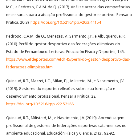
M.C., e Pedroso, C.A.M. de Q. (2017). Análise acerca das competências
necessárias para a atuação profissional do gestor esportivo. Pensar a
Prática, 20(3).
https://doi.org/10.5216/rpp.v20i3.44154
Pedroso, C.A.M. de Q., Menezes, V., Sarmento, J.P., e Albuquerque, R.
(2010). Perfil do gestor desportivo das federações olímpicas do
Estado de Pernambuco. Lecturas: Educación Física y Deportes, 145.
https://www.efdeportes.com/efd145/perfil-do-gestor-desportivo-das-
federacoes-olimpicas.htm
Quinaud, R.T., Mazzei, L.C., Milan, F.J., Milistetd, M., e Nascimento, J.V.
(2019). Gestores do esporte: reflexões sobre sua formação e
desenvolvimento profissional. Pensar a Prática, 22.
https://doi.org/10.5216/rpp.v22.52188
Quinaud, R.T., Milistetd, M., e Nascimento, J.V. (2019). Aprendizagem
profissional de gestores de federações esportivas catarinenses no
ambiente educacional. Educación Física y Ciencia, 21(3), 92-92.