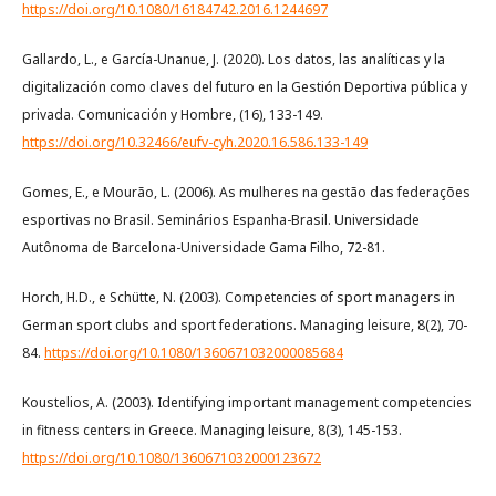
https://doi.org/10.1080/16184742.2016.1244697
Gallardo, L., e García-Unanue, J. (2020). Los datos, las analíticas y la
digitalización como claves del futuro en la Gestión Deportiva pública y
privada. Comunicación y Hombre, (16), 133-149.
https://doi.org/10.32466/eufv-cyh.2020.16.586.133-149
Gomes, E., e Mourão, L. (2006). As mulheres na gestão das federações
esportivas no Brasil. Seminários Espanha-Brasil. Universidade
Autônoma de Barcelona-Universidade Gama Filho, 72-81.
Horch, H.D., e Schütte, N. (2003). Competencies of sport managers in
German sport clubs and sport federations. Managing leisure, 8(2), 70-
84.
https://doi.org/10.1080/1360671032000085684
Koustelios, A. (2003). Identifying important management competencies
in fitness centers in Greece. Managing leisure, 8(3), 145-153.
https://doi.org/10.1080/1360671032000123672