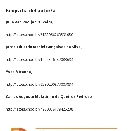
Biografía del autor/a
Julia van Rooijen Oliveira,
http://lattes.cnpq.br/6133066263591050
Jorge Eduardo Maciel Gonçalves da Silva,
http://lattes.cnpq.br/1992326547083634
Yves Miranda,
http://lattes.cnpq.br/6580290877007834
Carlos Augusto Mulatinho de Queiroz Pedroso,
http://lattes.cnpq.br/4260058179425238