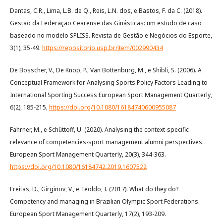
Dantas, C.R., Lima, L.B. de Q., Reis, L.N. dos, e Bastos, F. da C. (2018).
Gestão da Federação Cearense das Ginásticas: um estudo de caso
baseado no modelo SPLISS. Revista de Gestão e Negócios do Esporte,
3(1), 35-49.
https://repositorio.usp.br/item/002990434
De Bosscher, V., De Knop, P., Van Bottenburg, M., e Shibli, S. (2006). A
Conceptual Framework for Analysing Sports Policy Factors Leading to
International Sporting Success European Sport Management Quarterly,
6(2), 185-215,
https://doi.org/10.1080/16184740600955087
Fahrner, M., e Schüttoff, U. (2020). Analysing the context-specific
relevance of competencies-sport management alumni perspectives.
European Sport Management Quarterly, 20(3), 344-363.
https://doi.org/10.1080/16184742.2019.1607522
Freitas, D., Girginov, V., e Teoldo, I. (2017). What do they do?
Competency and managing in Brazilian Olympic Sport Federations.
European Sport Management Quarterly, 17(2), 193-209.