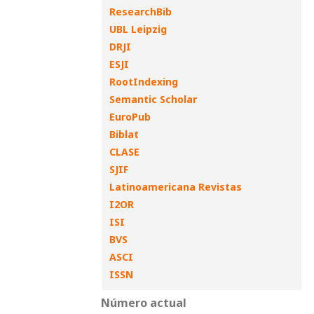
ResearchBib
UBL Leipzig
DRJI
ESJI
RootIndexing
Semantic Scholar
EuroPub
Biblat
CLASE
SJIF
Latinoamericana Revistas
I2OR
ISI
BVS
ASCI
ISSN
Número actual