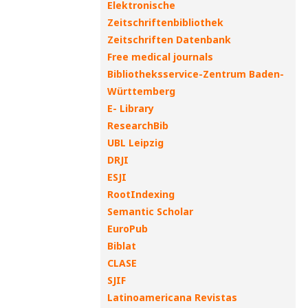
Elektronische
Zeitschriftenbibliothek
Zeitschriften Datenbank
Free medical journals
Bibliotheksservice-Zentrum Baden-
Württemberg
E- Library
ResearchBib
UBL Leipzig
DRJI
ESJI
RootIndexing
Semantic Scholar
EuroPub
Biblat
CLASE
SJIF
Latinoamericana Revistas