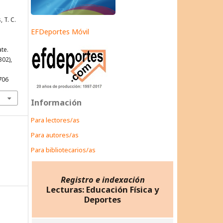
, T. C.
EFDeportes Móvil
te.
302),
706
Información
Para lectores/as
Para autores/as
Para bibliotecarios/as
Registro e indexación
Lecturas: Educación Física y
Deportes