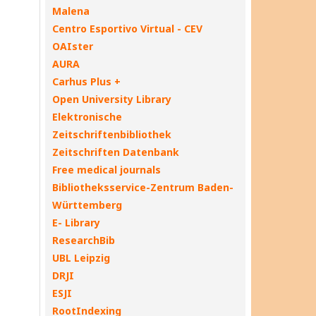
Malena
Centro Esportivo Virtual - CEV
OAIster
AURA
Carhus Plus +
Open University Library
Elektronische
Zeitschriftenbibliothek
Zeitschriften Datenbank
Free medical journals
Bibliotheksservice-Zentrum Baden-
Württemberg
E- Library
ResearchBib
UBL Leipzig
DRJI
ESJI
RootIndexing