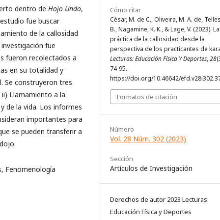
serto dentro de
Hojo Undo
,
Cómo citar
César, M. de C., Oliveira, M. A. de, Telles
 estudio fue buscar
B., Nagamine, K. K., & Lage, V. (2023). La
amiento de la callosidad
práctica de la callosidad desde la
 investigación fue
perspectiva de los practicantes de kara
os fueron recolectados a
Lecturas: Educación Física Y Deportes
,
28
(
74-95.
as en su totalidad y
https://doi.org/10.46642/efd.v28i302.3
l. Se construyeron tres
 ii) Llamamiento a la
Formatos de citación
 y de la vida. Los informes
onsideran importantes para
Número
 que se pueden transferir a
Vol. 28 Núm. 302 (2023)
dojo.
Sección
Artículos de Investigación
es, Fenomenología
Derechos de autor 2023 Lecturas:
Educación Física y Deportes