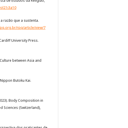
sta de Estudos da Religião,
vol21i3a10
e a razão que a sustenta.
epq.org.br/rpq/article/view/7
Cardiff University Press.
r Culture between Asia and
i Nippon Butoku Kai.
 (2023). Body Composition in
d Sciences (Switzerland),
erspectiva dos praticantes de