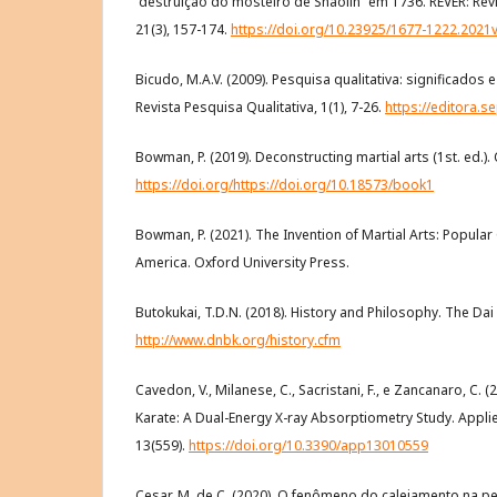
“destruição do mosteiro de Shaolin” em 1736. REVER: Revi
21(3), 157-174.
https://doi.org/10.23925/1677-1222.2021
Bicudo, M.A.V. (2009). Pesquisa qualitativa: significados 
Revista Pesquisa Qualitativa, 1(1), 7-26.
https://editora.s
Bowman, P. (2019). Deconstructing martial arts (1st. ed.). 
https://doi.org/https://doi.org/10.18573/book1
Bowman, P. (2021). The Invention of Martial Arts: Popula
America. Oxford University Press.
Butokukai, T.D.N. (2018). History and Philosophy. The Da
http://www.dnbk.org/history.cfm
Cavedon, V., Milanese, C., Sacristani, F., e Zancanaro, C.
Karate: A Dual-Energy X-ray Absorptiometry Study. Applie
13(559).
https://doi.org/10.3390/app13010559
Cesar, M. de C. (2020). O fenômeno do calejamento na p