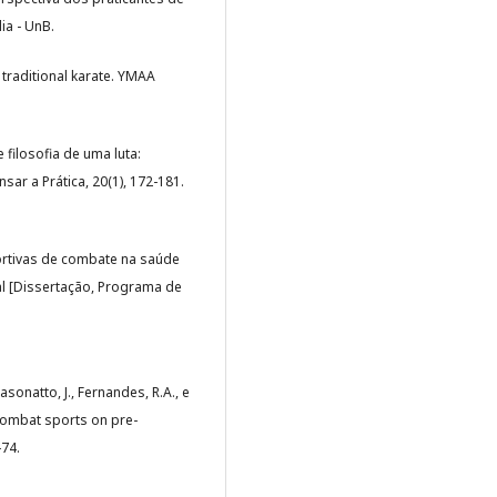
ia - UnB.
 traditional karate. YMAA
e filosofia de uma luta:
ar a Prática, 20(1), 172-181.
portivas de combate na saúde
al [Dissertação, Programa de
 Casonatto, J., Fernandes, R.A., e
g combat sports on pre-
-74.