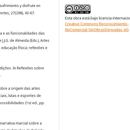
sufrimiento y disfrute en
rtes, 27(298), 43-67.
Esta obra está bajo licencia internaci
Creative Commons Reconocimiento-
NoComercial-SinObrasDerivadas 4.0
.
ia e as funcionalidades das
.J.G. de Almeida (Eds.), Artes
educação física: reflexões e
dições. In Reflexões sobre
.
obre a origem das artes
iais, lutas e esportes de
ossibilidades (1st ed., pp.
a narrativa marcial sobre a