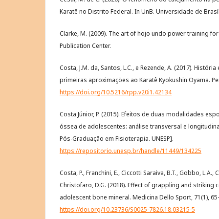
Karatê no Distrito Federal. In UnB. Universidade de Brasíl
Clarke, M. (2009). The art of hojo undo power training for
Publication Center.
Costa, J.M. da, Santos, L.C., e Rezende, A. (2017). História 
primeiras aproximações ao Karatê Kyokushin Oyama. Pens
https://doi.org/10.5216/rpp.v20i1.42134
Costa Júnior, P. (2015). Efeitos de duas modalidades es
óssea de adolescentes: análise transversal e longitudin
Pós-Graduação em Fisioterapia. UNESP].
https://repositorio.unesp.br/handle/11449/134225
Costa, P., Franchini, E., Ciccotti Saraiva, B.T., Gobbo, L.A.,
Christofaro, D.G. (2018). Effect of grappling and strikin
adolescent bone mineral. Medicina Dello Sport, 71(1), 65
https://doi.org/10.23736/S0025-7826.18.03215-5