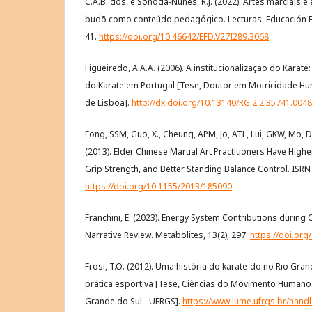
C.A.B. dos, e Sonoda-Nunes, R.J. (2022). Artes marciais e 
budō como conteúdo pedagógico. Lecturas: Educación Fís
41.
https://doi.org/10.46642/EFD.V27I289.3068
Figueiredo, A.A.A. (2006). A institucionalização do Kara
do Karate em Portugal [Tese, Doutor em Motricidade Hu
de Lisboa].
http://dx.doi.org/10.13140/RG.2.2.35741.004
Fong, SSM, Guo, X., Cheung, APM, Jo, ATL, Lui, GKW, Mo,
(2013). Elder Chinese Martial Art Practitioners Have High
Grip Strength, and Better Standing Balance Control. ISRN R
https://doi.org/10.1155/2013/185090
Franchini, E. (2023). Energy System Contributions durin
Narrative Review. Metabolites, 13(2), 297.
https://doi.or
Frosi, T.O. (2012). Uma história do karate-do no Rio Gran
prática esportiva [Tese, Ciências do Movimento Humano.
Grande do Sul - UFRGS].
https://www.lume.ufrgs.br/hand