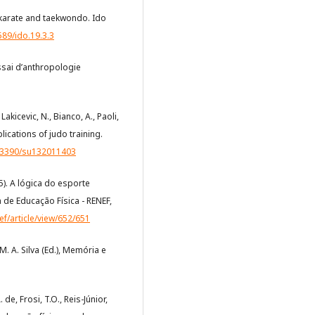
f karate and taekwondo. Ido
589/ido.19.3.3
ssai d’anthropologie
 Lakicevic, N., Bianco, A., Paoli,
mplications of judo training.
0.3390/su132011403
15). A lógica do esporte
de Educação Física - RENEF,
f/article/view/652/651
 M. A. Silva (Ed.), Memória e
. de, Frosi, T.O., Reis-Júnior,