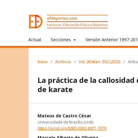
Actual
Secciones
Versión Anterior 1997-20
Inicio
/
Archivos
/
Vol. 28 Núm. 302 (2023)
/
Artíc
La práctica de la callosidad
de karate
Mateus de Castro César
Universidade de Brasília (UnB)
https://orcid.org/0000-0002-8971-7379
Marcelo Alberto de Oliveira