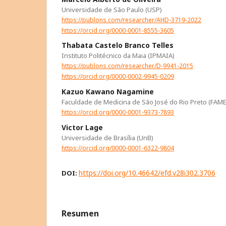
Universidade de São Paulo (USP)
https://publons.com/researcher/AHD-3719-2022
https://orcid.org/0000-0001-8555-3605
Thabata Castelo Branco Telles
Instituto Politécnico da Maia (IPMAIA)
https://publons.com/researcher/D-9941-2015
https://orcid.org/0000-0002-9945-0209
Kazuo Kawano Nagamine
Faculdade de Medicina de São José do Rio Preto (FAM
https://orcid.org/0000-0001-9373-7893
Victor Lage
Universidade de Brasília (UnB)
https://orcid.org/0000-0001-6322-9804
https://doi.org/10.46642/efd.v28i302.3706
DOI:
Resumen