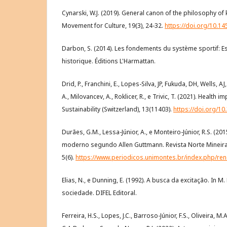
Cynarski, W.J. (2019). General canon of the philosophy o
Movement for Culture, 19(3), 24-32.
https://doi.org/10.14
Darbon, S. (2014). Les fondements du système sportif: E
historique. Éditions L'Harmattan.
Drid, P., Franchini, E., Lopes-Silva, JP, Fukuda, DH, Wells, AJ,
A., Milovancev, A., Roklicer, R., e Trivic, T. (2021). Health i
Sustainability (Switzerland), 13(11403).
https://doi.org/1
Durães, G.M., Lessa-Júnior, A., e Monteiro-Júnior, R.S. (20
moderno segundo Allen Guttmann. Revista Norte Mineira 
5(6).
https://www.periodicos.unimontes.br/index.php/rene
Elias, N., e Dunning, E. (1992). A busca da excitação. In M.
sociedade. DIFEL Editoral.
Ferreira, H.S., Lopes, J.C., Barroso-Júnior, F.S., Oliveira, M.A