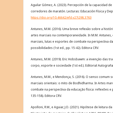
Aguilar Gómez, A. (2023). Percepción de la capacidad de 
corredores de maratón. Lecturas: Educación Física y Depo
https://doi.org/10.46642/efd.v27i298.3763
Antunes, M.M. (2016). Uma breve reflexão sobre a histór
artes marciais na contemporaneidade. In M.M. Antunes, e J
marciais, lutas e esportes de combate na perspectiva da 
possibilidades (1st ed., pp. 15-42). Editora CRV.
Antunes, M.M. (2019). Eric Hobsbawm: a invenção das tra
corpo, esporte e sociedade (1st ed.). Editorial Autografia
Antunes, M.M., e Mendonça, S. (2016). O senso comum s
marciais orientais: o mito de Bodhidharma. In Artes marc
combate na perspectiva da educação física: reflexões e p
135-158). Editora CRV.
Apolloni, R.W., e Aguiar, J.O. (2021). Hipótese de leitura d