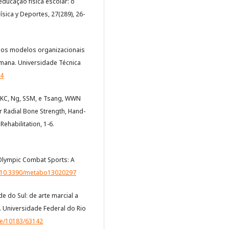
educação física escolar: o
ica y Deportes, 27(289), 26-
te: os modelos organizacionais
mana. Universidade Técnica
84
 DKC, Ng, SSM, e Tsang, WWN
er Radial Bone Strength, Hand-
ehabilitation, 1-6.
g Olympic Combat Sports: A
g/10.3390/metabo13020297
de do Sul: de arte marcial a
 Universidade Federal do Rio
le/10183/63142