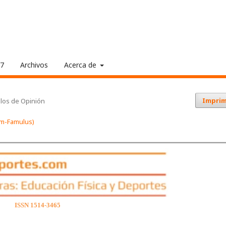
17
Archivos
Acerca de
Imprim
ulos de Opinión
dum-Famulus)