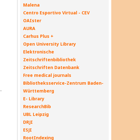
Malena
Centro Esportivo Virtual - CEV
OAIster
AURA
Carhus Plus +
Open University Library
Elektronische
Zeitschriftenbibliothek
Zeitschriften Datenbank
Free medical journals
Bibliotheksservice-Zentrum Baden-
Württemberg
E- Library
ResearchBib
UBL Leipzig
DRJI
ESJI
RootIndexing