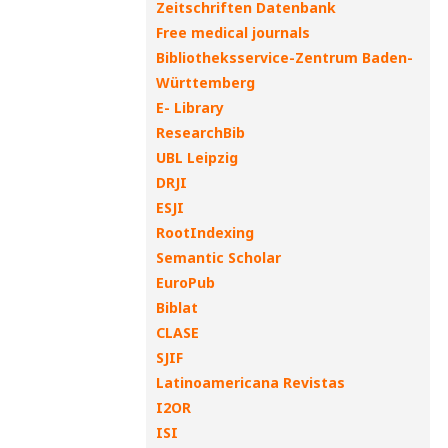
Zeitschriften Datenbank
Free medical journals
Bibliotheksservice-Zentrum Baden-
Württemberg
E- Library
ResearchBib
UBL Leipzig
DRJI
ESJI
RootIndexing
Semantic Scholar
EuroPub
Biblat
CLASE
SJIF
Latinoamericana Revistas
I2OR
ISI