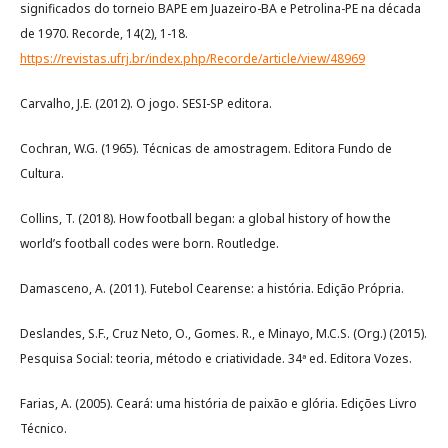
significados do torneio BAPE em Juazeiro-BA e Petrolina-PE na década
de 1970. Recorde, 14(2), 1-18.
https://revistas.ufrj.br/index.php/Recorde/article/view/48969
Carvalho, J.E. (2012). O jogo. SESI-SP editora.
Cochran, W.G. (1965). Técnicas de amostragem. Editora Fundo de
Cultura.
Collins, T. (2018). How football began: a global history of how the
world’s football codes were born. Routledge.
Damasceno, A. (2011). Futebol Cearense: a história. Edição Própria.
Deslandes, S.F., Cruz Neto, O., Gomes. R., e Minayo, M.C.S. (Org.) (2015).
Pesquisa Social: teoria, método e criatividade. 34ª ed. Editora Vozes.
Farias, A. (2005). Ceará: uma história de paixão e glória. Edições Livro
Técnico.