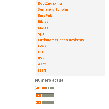
RootIndexing
Semantic Scholar
EuroPub
Biblat
CLASE
SJIF
Latinoamericana Revistas
I2OR
ISI
BVS
ASCI
ISSN
Número actual