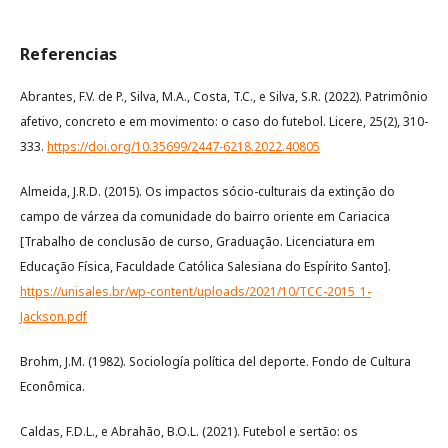
Referencias
Abrantes, F.V. de P., Silva, M.A., Costa, T.C., e Silva, S.R. (2022). Patrimônio
afetivo, concreto e em movimento: o caso do futebol. Licere, 25(2), 310-
333.
https://doi.org/10.35699/2447-6218.2022.40805
Almeida, J.R.D. (2015). Os impactos sócio-culturais da extinção do
campo de várzea da comunidade do bairro oriente em Cariacica
[Trabalho de conclusão de curso, Graduação. Licenciatura em
Educação Física, Faculdade Católica Salesiana do Espírito Santo].
https://unisales.br/wp-content/uploads/2021/10/TCC-2015_1-
Jackson.pdf
Brohm, J.M. (1982). Sociología política del deporte. Fondo de Cultura
Econômica.
Caldas, F.D.L., e Abrahão, B.O.L. (2021). Futebol e sertão: os