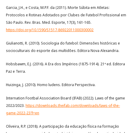
Garcia, J.H., e Costa, M.P.F. da (2011). Morte Súbita em Atletas:
Protocolos e Rotinas Adotados por Clubes de Futebol Profissional em
São Paulo. Rev. Bras. Med. Esporte, 17(3), 161-165.
https://doi.org/10.1590/S1517-86922011000300002
Giulianotti, R. (2010). Sociologia do futebol: Dimensões históricas e
socioculturais do esporte das multidões. Editora Nova Alexandria.
Hobsbawm, E.J. (2016). A Era dos Impérios (1875-1914). 21ª ed. Editora
Paz e Terra.
Huizinga, J. (2010). Homo ludens. Editora Perspectiva.
Internation Footbal Association Board (IFAB) (2022). Laws of the game
2022/2023.
https://downloads.theifab.com/downloads/laws-of-the-
game-2022-23?l=en
Oliveira, R.P. (2018). A participação da educação física na formação