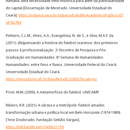
humana: uma necessidade onto-histórica para além da particularidade
do capital [Dissertação de Mestrado. Universidade Estadual do
Ceará].
https://siduece.uece.br/siduece/trabalhoAcademicoPublico.jsf?
id=82784
Pinheiro, C.L.M., Alves, A.A., Evangelista, N. de S., e Silva, M.A.F. da
(2011). (Re)pensando a história do futebol cearense: dos primeiros
passos à profissionalização. 2º Encontro de Pesquisa e Pós-
Graduação em Humanidades. 8ª Semana de Humanidades.
Humanidades: entre fixos e fluxos. Universidade Federal do Ceará;
Universidade Estadual do Ceará.
https://repositorio.ufc.br/handle/riufc/20935?locale=es
Proni. M.W. (2000). A metamorfose do futebol. UNICAMP.
Ribeiro, R.R. (2021). A várzea e a metrópole: futebol amador,
transformação urbana e política local em Belo Horizonte (1974-1989)
[Tese Doutorado. Fundação Getúlio Vargas].
https://hdl.handle.net/10438/31159