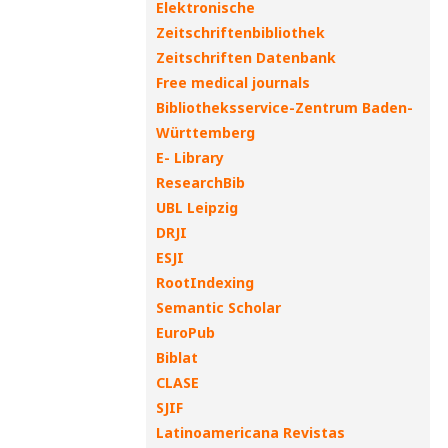
Elektronische
Zeitschriftenbibliothek
Zeitschriften Datenbank
Free medical journals
Bibliotheksservice-Zentrum Baden-
Württemberg
E- Library
ResearchBib
UBL Leipzig
DRJI
ESJI
RootIndexing
Semantic Scholar
EuroPub
Biblat
CLASE
SJIF
Latinoamericana Revistas